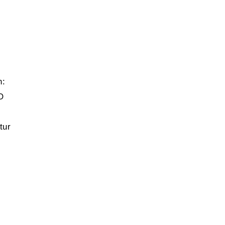
n:
O
tur