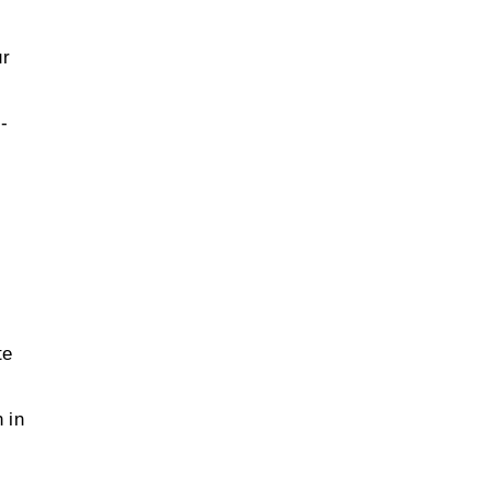
ur
-
te
 in