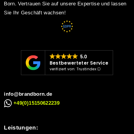
Born. Vertrauen Sie auf unsere Expertise und lassen
Sie Ihr Geschäft wachsen!
a
v
i
5.0
Bestbewerteter Service
verifiziert von: Trustindex
g
info@brandborn.de
a
+49(0)15150622239
t
Leistungen: