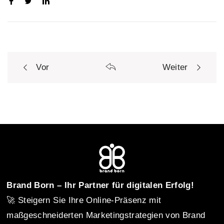
Vor
Weiter
P
o
s
t
Brand Born – Ihr Partner für digitalen Erfolg!
🚀 Steigern Sie Ihre Online-Präsenz mit
n
maßgeschneiderten Marketingstrategien von Brand