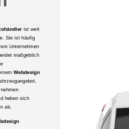
n
tohändler
ist weit
. Sie ist häufig
hrem Unternehmen
heidet maßgeblich
ne
dernem
Webdesign
Fahrzeugangebot,
ernehmen
nd heben sich
rn ab.
ebdesign