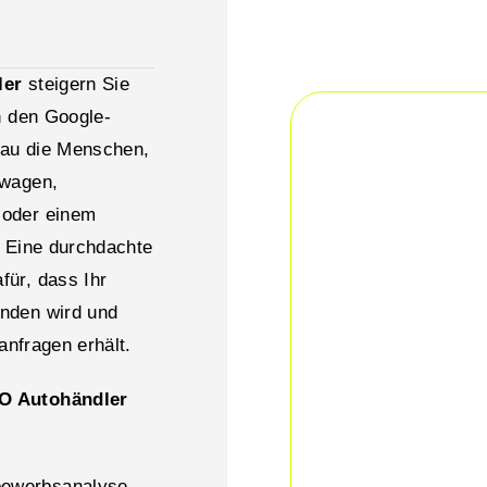
ler
steigern Sie
n den Google-
nau die Menschen,
twagen,
 oder einem
. Eine durchdachte
ür, dass Ihr
nden wird und
anfragen erhält.
EO Autohändler
bewerbsanalyse