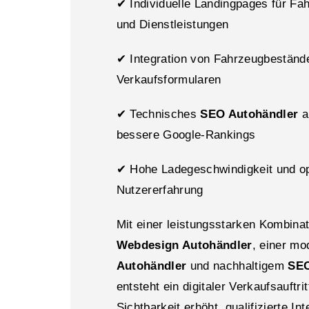
✔ Individuelle Landingpages für Fa
und Dienstleistungen
✔ Integration von Fahrzeugbeständ
Verkaufsformularen
✔ Technisches
SEO Autohändler
a
bessere Google-Rankings
✔ Hohe Ladegeschwindigkeit und o
Nutzererfahrung
Mit einer leistungsstarken Kombina
Webdesign Autohändler
, einer m
Autohändler
und nachhaltigem
SEO
entsteht ein digitaler Verkaufsauftrit
Sichtbarkeit erhöht, qualifizierte In