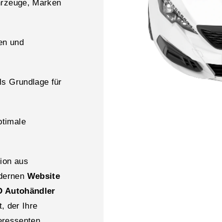
hrzeuge, Marken
en und
ls Grundlage für
ptimale
tion aus
odernen
Website
 Autohändler
t, der Ihre
teressenten