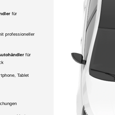
ndler
für
it professioneller
utohändler
für
ck
tphone, Tablet
r
uchungen