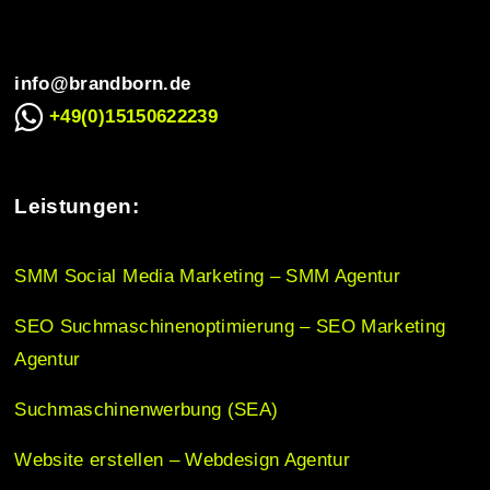
i
info@brandborn.de
+49(0)15150622239
g
Leistungen:
a
SMM Social Media Marketing – SMM Agentur
t
SEO Suchmaschinenoptimierung – SEO Marketing
i
Agentur
Suchmaschinenwerbung (SEA)
o
Website erstellen – Webdesign Agentur