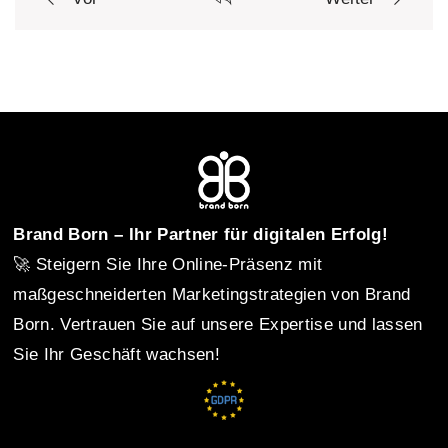
P
o
s
t
Brand Born – Ihr Partner für digitalen Erfolg!
🚀 Steigern Sie Ihre Online-Präsenz mit
n
maßgeschneiderten Marketingstrategien von Brand
Born. Vertrauen Sie auf unsere Expertise und lassen
Sie Ihr Geschäft wachsen!
a
v