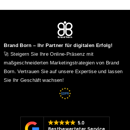
o
s
t
Brand Born – Ihr Partner für digitalen Erfolg!
🚀 Steigern Sie Ihre Online-Präsenz mit
n
maßgeschneiderten Marketingstrategien von Brand
Born. Vertrauen Sie auf unsere Expertise und lassen
Sie Ihr Geschäft wachsen!
a
v
i
5.0
Bestbewerteter Service