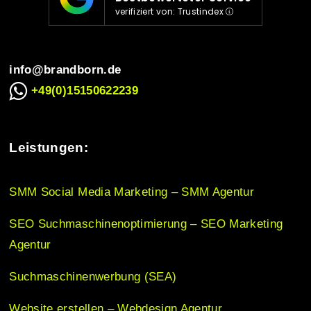
verifiziert von: Trustindex
g
info@brandborn.de
a
+49(0)15150622239
t
Leistungen:
i
SMM Social Media Marketing – SMM Agentur
o
SEO Suchmaschinenoptimierung – SEO Marketing
Agentur
n
Suchmaschinenwerbung (SEA)
Website erstellen – Webdesign Agentur