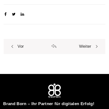
Vor
Weiter
P
o
s
t
Brand Born – Ihr Partner für digitalen Erfolg!