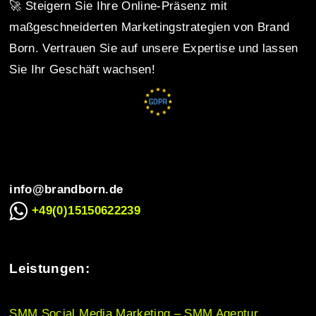
🚀 Steigern Sie Ihre Online-Präsenz mit
n
maßgeschneiderten Marketingstrategien von Brand
Born. Vertrauen Sie auf unsere Expertise und lassen
Sie Ihr Geschäft wachsen!
a
v
i
info@brandborn.de
+49(0)15150622239
g
Leistungen:
a
SMM Social Media Marketing – SMM Agentur