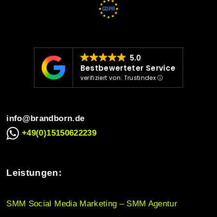
v
i
5.0
Bestbewerteter Service
verifiziert von: Trustindex
g
info@brandborn.de
a
+49(0)15150622239
t
Leistungen:
i
SMM Social Media Marketing – SMM Agentur