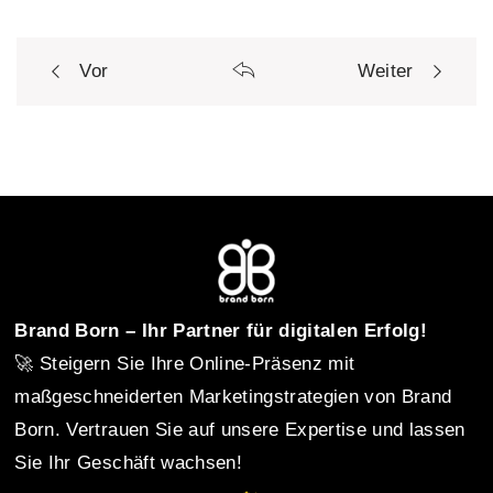
Vor
Weiter
P
o
s
t
Brand Born – Ihr Partner für digitalen Erfolg!
🚀 Steigern Sie Ihre Online-Präsenz mit
n
maßgeschneiderten Marketingstrategien von Brand
Born. Vertrauen Sie auf unsere Expertise und lassen
Sie Ihr Geschäft wachsen!
a