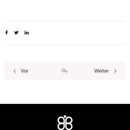
Vor
Weiter
P
o
s