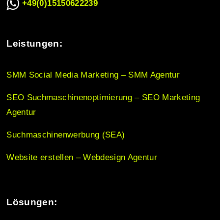
a
+49(0)15150622239
t
Leistungen:
i
SMM Social Media Marketing – SMM Agentur
o
SEO Suchmaschinenoptimierung – SEO Marketing
Agentur
n
Suchmaschinenwerbung (SEA)
Website erstellen – Webdesign Agentur
Lösungen: