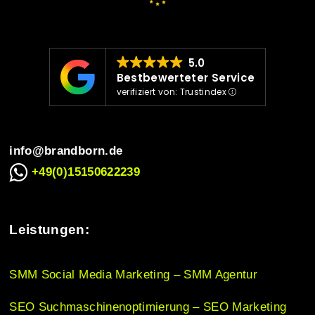
v
i
5.0
Bestbewerteter Service
verifiziert von: Trustindex
g
info@brandborn.de
a
+49(0)15150622239
t
Leistungen:
i
SMM Social Media Marketing – SMM Agentur
SEO Suchmaschinenoptimierung – SEO Marketing