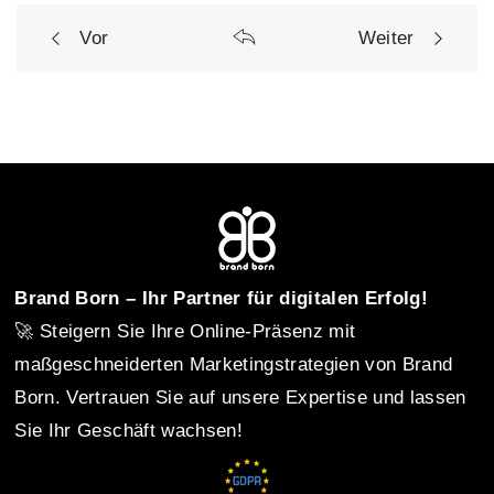
Vor
Weiter
P
o
s
t
Brand Born – Ihr Partner für digitalen Erfolg!
🚀 Steigern Sie Ihre Online-Präsenz mit
n
maßgeschneiderten Marketingstrategien von Brand
Born. Vertrauen Sie auf unsere Expertise und lassen
Sie Ihr Geschäft wachsen!
a