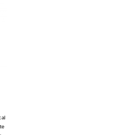
cal
te