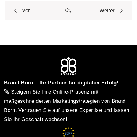
Vor
Weiter
P
o
s
t
Brand Born – Ihr Partner für digitalen Erfolg!
🚀 Steigern Sie Ihre Online-Präsenz mit
n
maßgeschneiderten Marketingstrategien von Brand
Born. Vertrauen Sie auf unsere Expertise und lassen
Sie Ihr Geschäft wachsen!
a