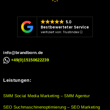
v
i
5.0
Bestbewerteter Service
verifiziert von: Trustindex
g
info@brandborn.de
a
+49(0)15150622239
t
Leistungen:
i
SMM Social Media Marketing – SMM Agentur
SEO Suchmaschinenoptimierung – SEO Marketing