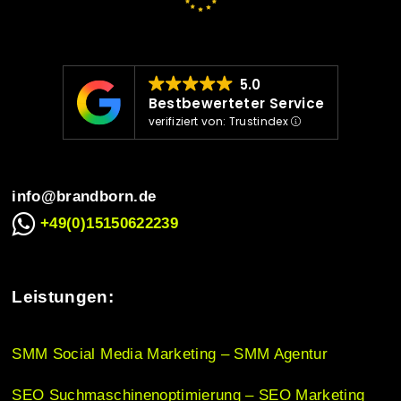
v
i
5.0
Bestbewerteter Service
verifiziert von: Trustindex
g
info@brandborn.de
a
+49(0)15150622239
t
Leistungen:
i
SMM Social Media Marketing – SMM Agentur
SEO Suchmaschinenoptimierung – SEO Marketing