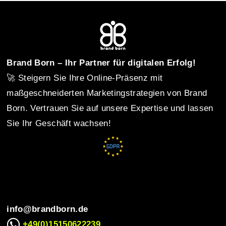
s
t
Brand Born – Ihr Partner für digitalen Erfolg!
🚀 Steigern Sie Ihre Online-Präsenz mit
n
maßgeschneiderten Marketingstrategien von Brand
Born. Vertrauen Sie auf unsere Expertise und lassen
Sie Ihr Geschäft wachsen!
a
v
i
info@brandborn.de
+49(0)15150622239