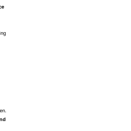
ce
ing
en.
nd