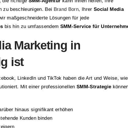
 die richtige
SMM-Agentur
kann Ihnen helfen, Ihre
m zu beschleunigen. Bei
Brand Born
, Ihrer
Social Media
 wir maßgeschneiderte Lösungen für jede
ps
bis hin zu umfassendem
SMM-Service für Unternehm
a Marketing in
g ist
cebook, LinkedIn und TikTok haben die Art und Weise, wie
tioniert. Mit einer professionellen
SMM-Strategie
könne
rüber hinaus signifikant erhöhen
stehende Kunden binden
teigern