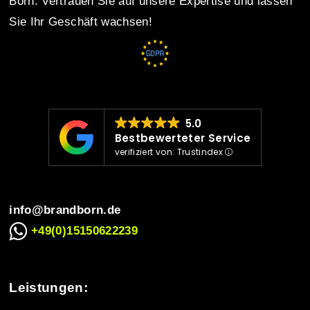
Born. Vertrauen Sie auf unsere Expertise und lassen
Sie Ihr Geschäft wachsen!
a
v
i
5.0
Bestbewerteter Service
verifiziert von: Trustindex
g
info@brandborn.de
a
+49(0)15150622239
t
Leistungen: