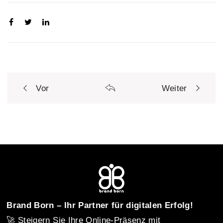
Vor
Weiter
P
o
s
t
Brand Born – Ihr Partner für digitalen Erfolg!
🚀 Steigern Sie Ihre Online-Präsenz mit