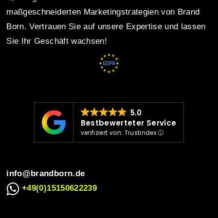
n
maßgeschneiderten Marketingstrategien von Brand
Born. Vertrauen Sie auf unsere Expertise und lassen
Sie Ihr Geschäft wachsen!
a
v
i
5.0
Bestbewerteter Service
verifiziert von: Trustindex
g
info@brandborn.de
a
+49(0)15150622239