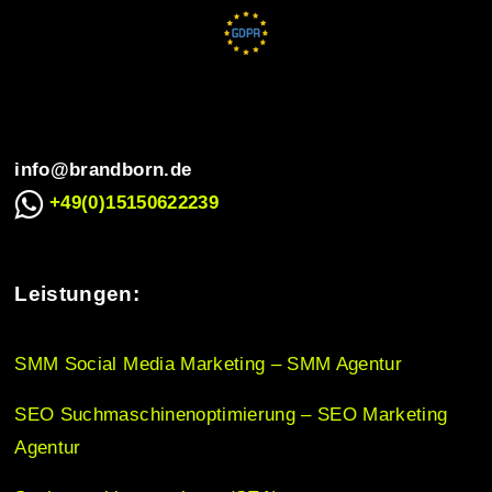
a
v
i
info@brandborn.de
+49(0)15150622239
g
Leistungen:
a
SMM Social Media Marketing – SMM Agentur
t
SEO Suchmaschinenoptimierung – SEO Marketing
i
Agentur