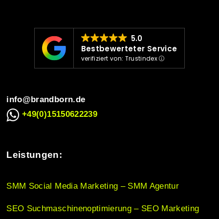
v
i
5.0
Bestbewerteter Service
verifiziert von: Trustindex
g
info@brandborn.de
a
+49(0)15150622239
t
Leistungen:
i
SMM Social Media Marketing – SMM Agentur
o
SEO Suchmaschinenoptimierung – SEO Marketing