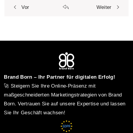
Vor
Weiter
P
o
s
t
Brand Born – Ihr Partner für digitalen Erfolg!
🚀 Steigern Sie Ihre Online-Präsenz mit
n
maßgeschneiderten Marketingstrategien von Brand
Born. Vertrauen Sie auf unsere Expertise und lassen
Sie Ihr Geschäft wachsen!
a