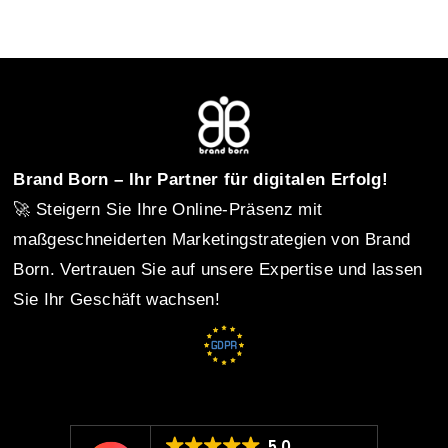
o
s
t
Brand Born – Ihr Partner für digitalen Erfolg!
🚀 Steigern Sie Ihre Online-Präsenz mit
n
maßgeschneiderten Marketingstrategien von Brand
Born. Vertrauen Sie auf unsere Expertise und lassen
Sie Ihr Geschäft wachsen!
a
v
5.0