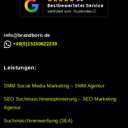
i
Bestbewerteter Service
verifiziert von: Trustindex
g
info@brandborn.de
a
+49(0)15150622239
t
Leistungen:
i
SMM Social Media Marketing – SMM Agentur
o
SEO Suchmaschinenoptimierung – SEO Marketing
Agentur
n
Suchmaschinenwerbung (SEA)