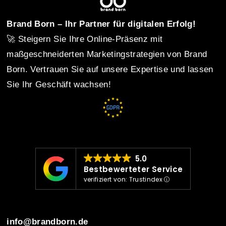
t
Brand Born – Ihr Partner für digitalen Erfolg!
🚀 Steigern Sie Ihre Online-Präsenz mit
n
maßgeschneiderten Marketingstrategien von Brand
Born. Vertrauen Sie auf unsere Expertise und lassen
Sie Ihr Geschäft wachsen!
a
v
i
5.0
Bestbewerteter Service
verifiziert von: Trustindex
g
info@brandborn.de