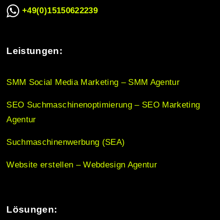
a
+49(0)15150622239
t
Leistungen:
i
SMM Social Media Marketing – SMM Agentur
o
SEO Suchmaschinenoptimierung – SEO Marketing
Agentur
n
Suchmaschinenwerbung (SEA)
Website erstellen – Webdesign Agentur
Lösungen: