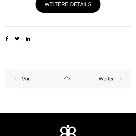
WEITERE DETAILS
Vor
Weiter
P
o
s