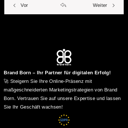
Vor
Weiter
P
o
s
t
Brand Born – Ihr Partner für digitalen Erfolg!
🚀 Steigern Sie Ihre Online-Präsenz mit
n
maßgeschneiderten Marketingstrategien von Brand
Born. Vertrauen Sie auf unsere Expertise und lassen
Sie Ihr Geschäft wachsen!
a