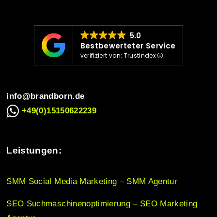
v
i
5.0
Bestbewerteter Service
verifiziert von: Trustindex
g
info@brandborn.de
a
+49(0)15150622239
t
Leistungen:
i
SMM Social Media Marketing – SMM Agentur
o
SEO Suchmaschinenoptimierung – SEO Marketing