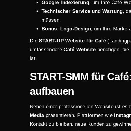
Google-Indexierung
, um Ihre Café-We
Technischer Service und Wartung
, d
müssen.
Bonus: Logo-Design
, um Ihre Marke a
Die
START-UP Website
für Café
(
Landingp
umfassendere
Café-Website
benötigen, die 
ist.
START-SMM
für Café
aufbauen
Neben einer professionellen Website ist es 
Media
präsentieren. Plattformen wie
Instag
Kontakt zu bleiben, neue Kunden zu gewinne