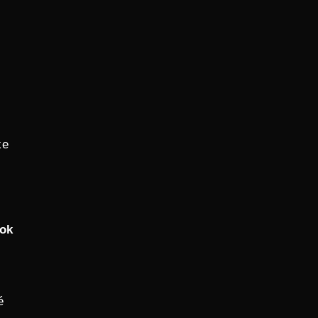
ke
ok
é